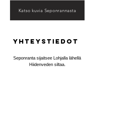
Katso kuvia Seponrannasta
Yhteystiedot
Seponranta sijaitsee Lohjalla lähellä
Hiidenveden siltaa.
Kuhatie 20
08500 Lohja, SUOMI
Soitathan, kun haluat tiedustella vapaita
kajakkeja tai mökkejä Seppo Lindeqvist
0400710600
.
Voit myös laittaa sähköpostia: